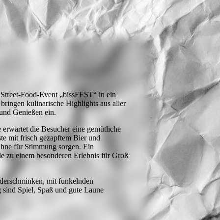
Street-Food-Event „bissFEST“ in ein
ringen kulinarische Highlights aus aller
 und Genießen ein.
erwartet die Besucher eine gemütliche
te mit frisch gezapftem Bier und
ühne für Stimmung sorgen. Ein
zu einem besonderen Erlebnis für Groß
derschminken, mit funkelnden
g sind Spiel, Spaß und gute Laune