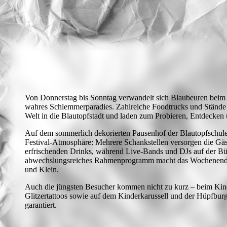
Von Donnerstag bis Sonntag verwandelt sich Blaubeuren beim 
wahres Schlemmerparadies. Zahlreiche Foodtrucks und Stände b
Welt in die Blautopfstadt und laden zum Probieren, Entdecken
Auf dem sommerlich dekorierten Pausenhof der Blautopfschule 
Festival-Atmosphäre: Mehrere Schankstellen versorgen die Gäs
erfrischenden Drinks, während Live-Bands und DJs auf der B
abwechslungsreiches Rahmenprogramm macht das Wochenende 
und Klein.
Auch die jüngsten Besucher kommen nicht zu kurz – beim Kin
Glitzertattoos sowie auf dem Kinderkarussell und der Hüpfbur
garantiert.